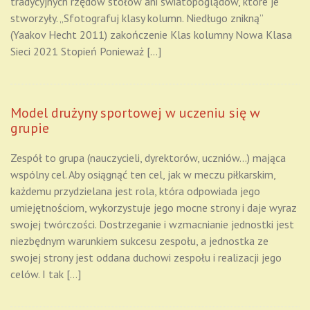
tradycyjnych rzędów stołów ani światopoglądów, które je
stworzyły. „Sfotografuj klasy kolumn. Niedługo znikną”
(Yaakov Hecht 2011) zakończenie Klas kolumny Nowa Klasa
Sieci 2021 Stopień Ponieważ […]
Model drużyny sportowej w uczeniu się w
grupie
Zespół to grupa (nauczycieli, dyrektorów, uczniów…) mająca
wspólny cel. Aby osiągnąć ten cel, jak w meczu piłkarskim,
każdemu przydzielana jest rola, która odpowiada jego
umiejętnościom, wykorzystuje jego mocne strony i daje wyraz
swojej twórczości. Dostrzeganie i wzmacnianie jednostki jest
niezbędnym warunkiem sukcesu zespołu, a jednostka ze
swojej strony jest oddana duchowi zespołu i realizacji jego
celów. I tak […]