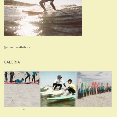
[jz-navbarattribute]
GALERIA
mde