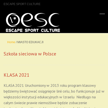
ESCAPE SPORT CULTURE
Home
/
MIASTO EDUKACJI
Szkoła sieciowa w Polsce
KLASA 2021
KLASA 2021 Uruchomiony w 2013 roku program klasowy
będziemy świętować osiągnięcie linii celu, bo funkcjonuje już w
większości instytucji edukacyjnych w Izraelu Niedługo na
całym świecie prawie niemożliwe będzie zobaczenie