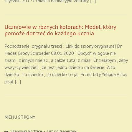
styczniu 2017 r. miasta edukacyjne zostały […]
Uczniowie w różnych kolorach: Model, który
pomoże dotrzeć do każdego ucznia
Pochodzenie oryginału treści : Link do strony oryginalnej Dr
Hadas Brody Schroeder 08.01.2020 ” Obcych w ogóle nie
znam , z innych miejsc , a także tutaj z mias . Chciałabym , żeby
wszyscy wiedzieli , że jest jedno dziecko na świecie . A to
dziecko , to dziecko , to dziecko to ja . Przed laty Yehuda Atlas
pisał […]
MENU STRONY
Szanowni Rodzice – List od trenerów