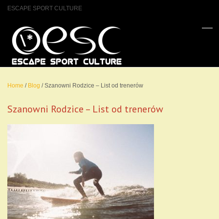
ESCAPE SPORT CULTURE
Home
/
Blog
/
Szanowni Rodzice – List od trenerów
Szanowni Rodzice – List od trenerów