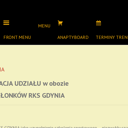
MENU
FRONT MENU
ANAPTYBOARD
TERMINY TRE
IA
ACJA UDZIAŁU w obozie
ZŁONKÓW RKS GDYNIA
 GDYNIA jako uzupełnienie szkolenia sportowego – niezwykły cza