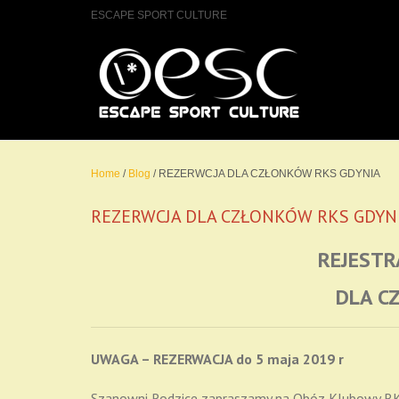
ESCAPE SPORT CULTURE
Home
/
Blog
/
REZERWCJA DLA CZŁONKÓW RKS GDYNIA
REZERWCJA DLA CZŁONKÓW RKS GDYN
REJESTR
DLA C
UWAGA – REZERWACJA do 5 maja 2019 r
Szanowni Rodzice zapraszamy na Obóz Klubowy RKS