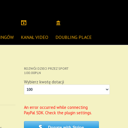
NINGÓW
KANAŁ VIDEO
DOUBLING PLACE
ROZWÓJ DZIECI PRZEZ SPORT
100.00
PLN
Wybierz kwotę dotacji
An error occurred while connecting
PayPal SDK. Check the plugin settings.
Donate with Stripe
s