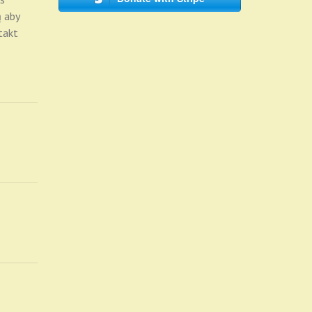
ą aby
takt