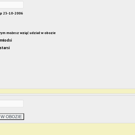
-yy np 23-10-2006
órym możesz wziąć udział w obozie
 młodsi
starsi