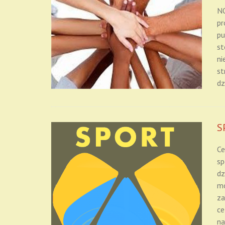
NO
pr
pu
st
ni
st
dz
S
Ce
sp
dz
mo
za
ce
na