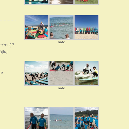
mde
ećmi ( 2
ójką
ie
mde