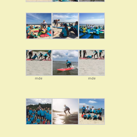
mde
mde