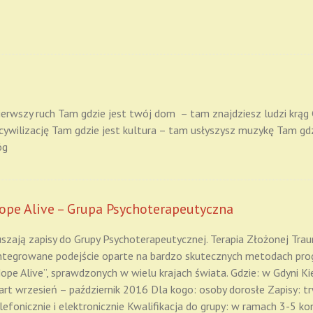
ierwszy ruch Tam gdzie jest twój dom – tam znajdziesz ludzi krąg
cywilizację Tam gdzie jest kultura – tam usłyszysz muzykę Tam gdz
óg
ope Alive – Grupa Psychoterapeutyczna
szają zapisy do Grupy Psychoterapeutycznej. Terapia Złożonej Tra
ntegrowane podejście oparte na bardzo skutecznych metodach pr
ope Alive”, sprawdzonych w wielu krajach świata. Gdzie: w Gdyni Ki
art wrzesień – październik 2016 Dla kogo: osoby dorosłe Zapisy: tr
lefonicznie i elektronicznie Kwalifikacja do grupy: w ramach 3-5 kon