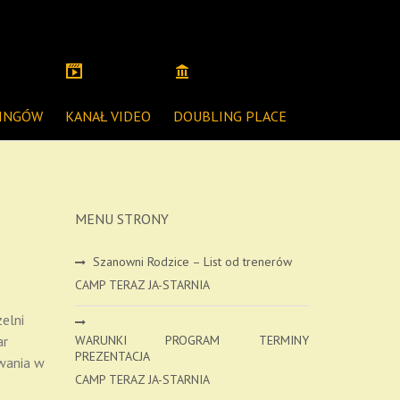
NINGÓW
KANAŁ VIDEO
DOUBLING PLACE
MENU STRONY
Szanowni Rodzice – List od trenerów
CAMP TERAZ JA-STARNIA
zelni
ar
WARUNKI PROGRAM TERMINY
PREZENTACJA
wania w
CAMP TERAZ JA-STARNIA