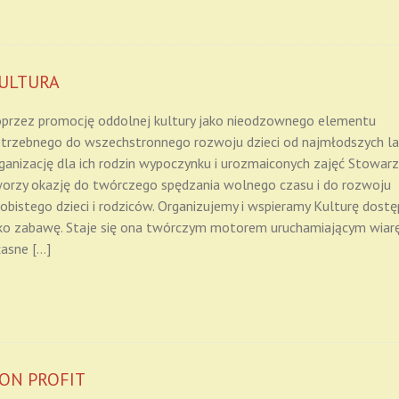
ULTURA
przez promocję oddolnej kultury jako nieodzownego elementu
trzebnego do wszechstronnego rozwoju dzieci od najmłodszych lat
ganizację dla ich rodzin wypoczynku i urozmaiconych zajęć Stowar
orzy okazję do twórczego spędzania wolnego czasu i do rozwoju
obistego dzieci i rodziców. Organizujemy i wspieramy Kulturę dost
ko zabawę. Staje się ona twórczym motorem uruchamiającym wiar
asne […]
ON PROFIT