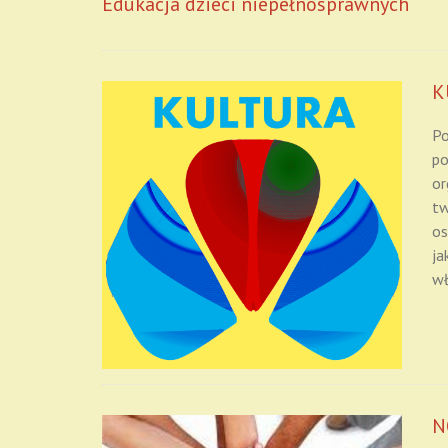
Edukacja dzieci niepełnosprawnych
K
Po
po
or
tw
os
ja
wł
N