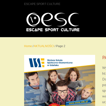
ESCAPE SPORT CULTURE
Home
/
AKTUALNOŚCI
/
Page 2
P
Wy
ht
Do
po
sp
wo
uc