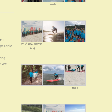
mde
 i
ZBIÓRKA PRZED
zyszenie
FALĄ
ępną
ę we
mde