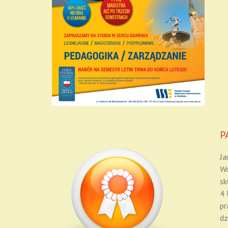
P
Ja
Wo
sk
4 
pr
dz