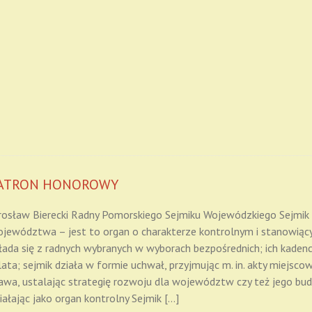
ATRON HONOROWY
rosław Bierecki Radny Pomorskiego Sejmiku Wojewódzkiego Sejmik
jewództwa – jest to organ o charakterze kontrolnym i stanowiąc
łada się z radnych wybranych w wyborach bezpośrednich; ich kaden
lata; sejmik działa w formie uchwał, przyjmując m. in. akty miejsc
awa, ustalając strategię rozwoju dla województw czy też jego bud
iałając jako organ kontrolny Sejmik […]