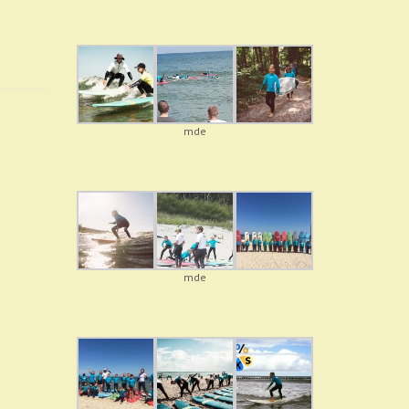
mde
mde