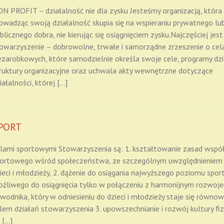
N PROFIT – działalność nie dla zysku Jesteśmy organizacją, która
owadząc swoją działalność skupia się na wspieraniu prywatnego lu
blicznego dobra, nie kierując się osiągnięciem zysku.Najczęściej jest
owarzyszenie – dobrowolne, trwałe i samorządne zrzeszenie o cel
ezarobkowych, które samodzielnie określa swoje cele, programy dzia
ruktury organizacyjne oraz uchwala akty wewnętrzne dotyczące
iałalności, której […]
PORT
lami sportowymi Stowarzyszenia są: 1. kształtowanie zasad współ
ortowego wśród społeczeństwa, ze szczególnym uwzględnieniem 
ieci i młodzieży, 2. dążenie do osiągania najwyższego poziomu spo
żliwego do osiągnięcia tylko w połączeniu z harmonijnym rozwoj
wodnika, który w odniesieniu do dzieci i młodzieży staje się równ
lem działań stowarzyszenia 3. upowszechnianie i rozwój kultury fi
 […]