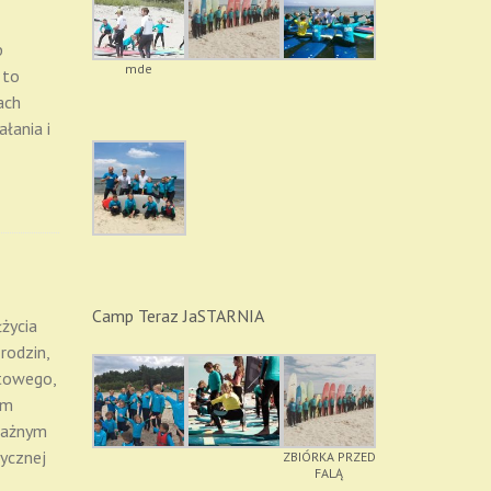
b
mde
 to
ach
łania i
Camp Teraz JaSTARNIA
życia
rodzin,
rtowego,
em
oważnym
zycznej
ZBIÓRKA PRZED
FALĄ