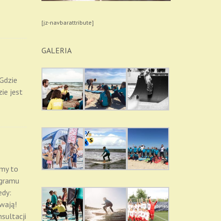
[jz-navbarattribute]
GALERIA
 Gdzie
ie jest
umy to
ogramu
edy:
wają!
sultacji