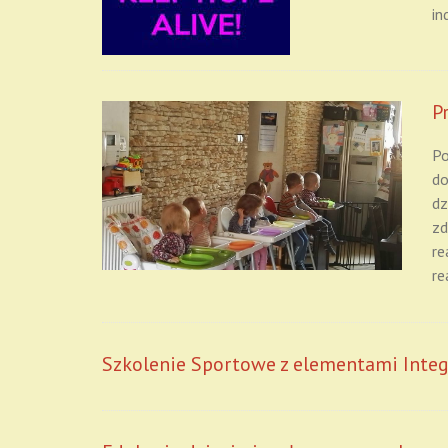
in
P
Po
do
dz
zd
re
re
Szkolenie Sportowe z elementami Integ