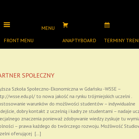
MENU
FRONT MENU
ANAPTYBOARD
TERMINY TRE
ARTNER SPOŁECZNY
ższa Szkoła Społeczno-Ekonomiczna w Gdańsku -WSSE –
tp://wsse.edu.pl/ to nowa jakość na rynku trójmiejskich uczelni .
stosowanie warunków do możliwości studentów – indywidualne
dejście, dobry kontakt z uczelnią i kadry ze studentami – nadaje uc
ecjalnego znaczenia ponieważ zdobywanie wiedzy zyskuje tu wymi
lności – prawa każdego do twórczego rozwoju. Możliwość Studio
zelni oferującej […]