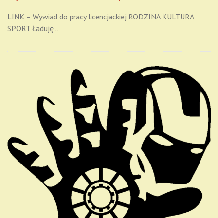
LINK – Wywiad do pracy licencjackiej RODZINA KULTURA
SPORT Ładuję…