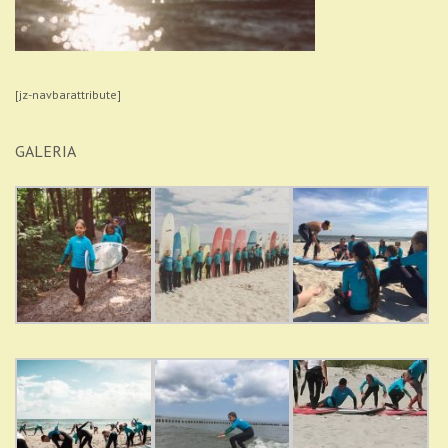
[jz-navbarattribute]
GALERIA