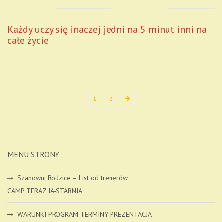
Każdy uczy się inaczej jedni na 5 minut inni na
całe życie
Nawigacja
1
2
Page
Page
Next
po
wpisach
page
MENU STRONY
Szanowni Rodzice – List od trenerów
CAMP TERAZ JA-STARNIA
WARUNKI PROGRAM TERMINY PREZENTACJA