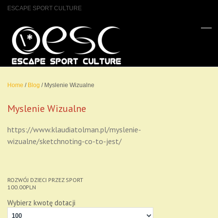
ESCAPE SPORT CULTURE
Home
/
Blog
/
Myslenie Wizualne
Myslenie Wizualne
https://www.klaudiatolman.pl/myslenie-
wizualne/sketchnoting-co-to-jest/
ROZWÓJ DZIECI PRZEZ SPORT
100.00
PLN
Wybierz kwotę dotacji