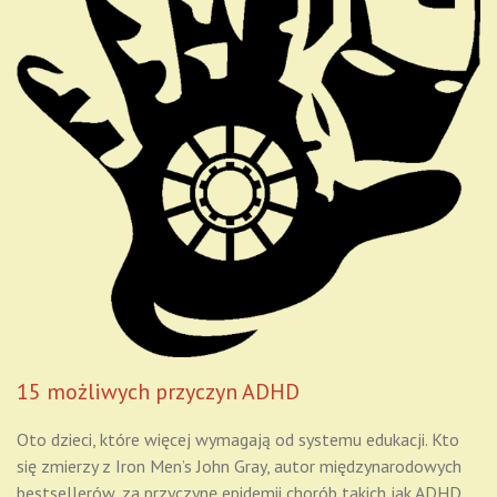
15 możliwych przyczyn ADHD
Oto dzieci, które więcej wymagają od systemu edukacji. Kto
się zmierzy z Iron Men’s John Gray, autor międzynarodowych
bestsellerów, za przyczynę epidemii chorób takich jak ADHD