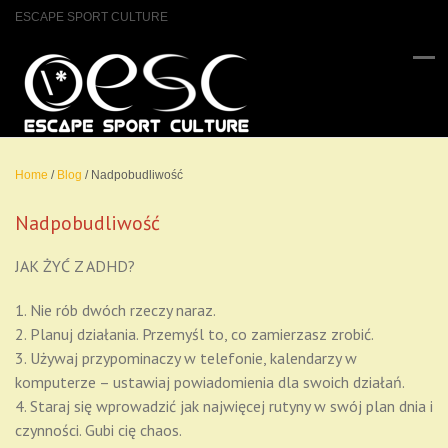
ESCAPE SPORT CULTURE
Home
/
Blog
/
Nadpobudliwość
Nadpobudliwość
JAK ŻYĆ Z ADHD?
1. Nie rób dwóch rzeczy naraz.
2. Planuj działania. Przemyśl to, co zamierzasz zrobić.
3. Używaj przypominaczy w telefonie, kalendarzy w
komputerze – ustawiaj powiadomienia dla swoich działań.
4. Staraj się wprowadzić jak najwięcej rutyny w swój plan dnia i
czynności. Gubi cię chaos.