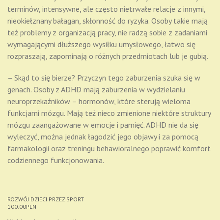
terminów, intensywne, ale często nietrwałe relacje z innymi,
nieokiełznany bałagan, skłonność do ryzyka. Osoby takie mają
też problemy z organizacją pracy, nie radzą sobie z zadaniami
wymagającymi dłuższego wysiłku umysłowego, łatwo się
rozpraszają, zapominają o różnych przedmiotach lub je gubią.
– Skąd to się bierze? Przyczyn tego zaburzenia szuka się w
genach. Osoby z ADHD mają zaburzenia w wydzielaniu
neuroprzekaźników – hormonów, które sterują wieloma
funkcjami mózgu. Mają też nieco zmienione niektóre struktury
mózgu zaangażowane w emocje i pamięć. ADHD nie da się
wyleczyć, można jednak łagodzić jego objawy i za pomocą
farmakologii oraz treningu behawioralnego poprawić komfort
codziennego funkcjonowania.
ROZWÓJ DZIECI PRZEZ SPORT
100.00
PLN