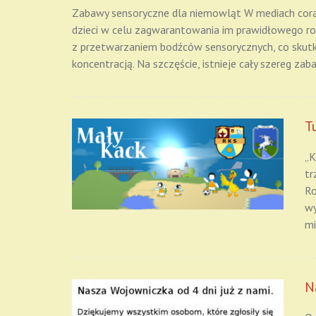
Zabawy sensoryczne dla niemowląt W mediach coraz
dzieci w celu zagwarantowania im prawidłowego ro
z przetwarzaniem bodźców sensorycznych, co skutk
koncentracją. Na szczęście, istnieje cały szereg z
T
„K
tr
Ro
wy
mi
N