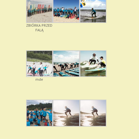
ZBIÓRKA PRZED
FALĄ
mde