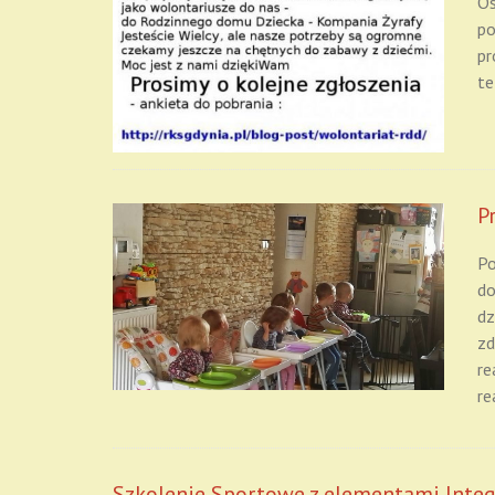
Os
po
pr
te
P
Po
do
dz
zd
re
re
Szkolenie Sportowe z elementami Integ