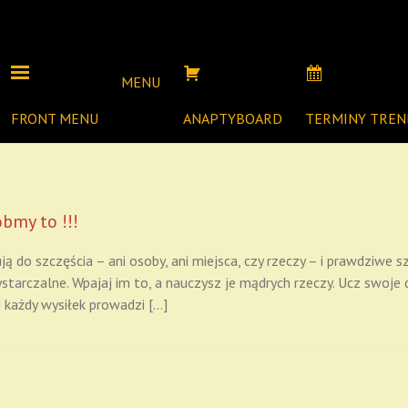
MENU
FRONT MENU
ANAPTYBOARD
TERMINY TRE
óbmy to !!!
ą do szczęścia – ani osoby, ani miejsca, czy rzeczy – i prawdziwe s
starczalne. Wpajaj im to, a nauczysz je mądrych rzeczy. Ucz swoje d
i każdy wysiłek prowadzi […]