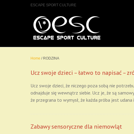
ESCAPE SPORT CULTURE
Home
/
RODZINA
Ucz swoje dzieci – łatwo to napisać – zr
Ucz swoje dzieci, że niczego poza sobą nie potrzebuj
odnajduje się wewnątrz siebie. Ucz je, że są samowy
że przegrana to wymysł, że każda próba jest udana 
Zabawy sensoryczne dla niemowląt