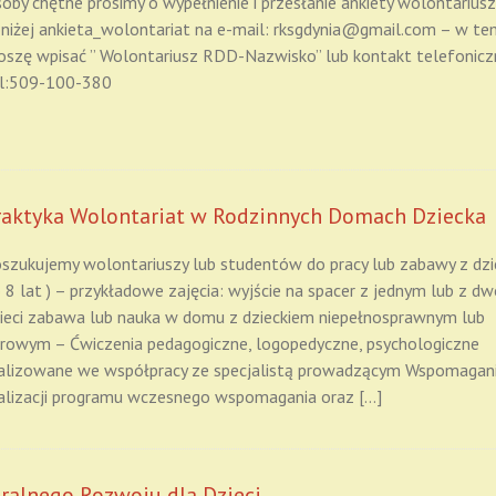
oby chętne prosimy o wypełnienie i przesłanie ankiety wolontariusz
niżej ankieta_wolontariat na e-mail: rksgdynia@gmail.com – w te
oszę wpisać ” Wolontariusz RDD-Nazwisko” lub kontakt telefonicz
l:509-100-380
raktyka Wolontariat w Rodzinnych Domach Dziecka
szukujemy wolontariuszy lub studentów do pracy lub zabawy z dzi
 8 lat ) – przykładowe zajęcia: wyjście na spacer z jednym lub z dw
ieci zabawa lub nauka w domu z dzieckiem niepełnosprawnym lub
rowym – Ćwiczenia pedagogiczne, logopedyczne, psychologiczne
alizowane we współpracy ze specjalistą prowadzącym Wspomagan
alizacji programu wczesnego wspomagania oraz […]
ralnego Rozwoju dla Dzieci