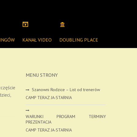
NINGÓW
KANAŁ VIDEO
DOUBLING PLACE
MENU STRONY
zczęście
Szanowni Rodzice – List od trenerów
zieci,
CAMP TERAZ JA-STARNIA
WARUNKI PROGRAM TERMINY
PREZENTACJA
CAMP TERAZ JA-STARNIA