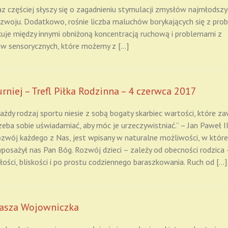
 częściej słyszy się o zagadnieniu stymulacji zmysłów najmłodszy
zwoju. Dodatkowo, rośnie liczba maluchów borykających się z pro
uje między innymi obniżoną koncentracją ruchową i problemami z
abaw sensorycznych, które możemy z […]
urniej – Trefl Piłka Rodzinna – 4 czerwca 2017
ażdy rodzaj sportu niesie z sobą bogaty skarbiec wartości, które z
zeba sobie uświadamiać, aby móc je urzeczywistniać.” – Jan Paweł 
zwój każdego z Nas, jest wpisany w naturalne możliwości, w które
posażył nas Pan Bóg. Rozwój dzieci – zależy od obecności rodzica 
łości, bliskości i po prostu codziennego baraszkowania. Ruch od […]
asza Wojowniczka