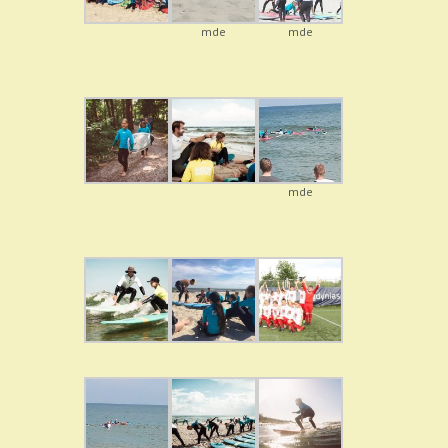
mde
mde
mde