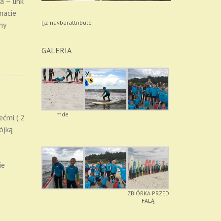
a – link
macie
[jz-navbarattribute]
ny
GALERIA
mde
ećmi ( 2
ójką
ie
ZBIÓRKA PRZED
FALĄ