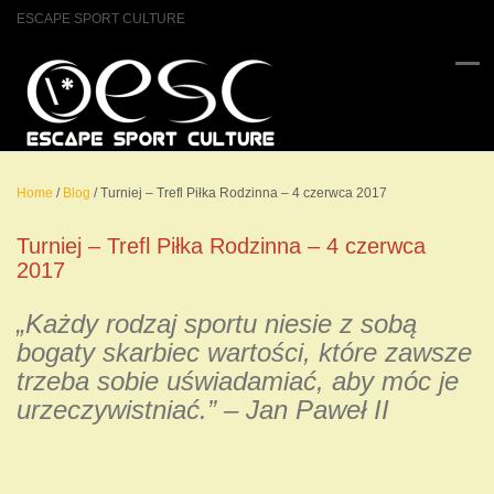
ESCAPE SPORT CULTURE
Home
/
Blog
/
Turniej – Trefl Piłka Rodzinna – 4 czerwca 2017
Turniej – Trefl Piłka Rodzinna – 4 czerwca
2017
„Każdy rodzaj sportu niesie z sobą
bogaty skarbiec wartości, które zawsze
trzeba sobie uświadamiać, aby móc je
urzeczywistniać.” – Jan Paweł II