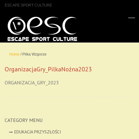
ESCAPE SPORT CULTURE
Home
/
Pilka Wzgorze
OrganizacjaGry_PilkaNożna2023
ORGANIZACJA_GRY_2023
CATEGORY MENU
EDUKACJA PRZYSZŁOŚCI