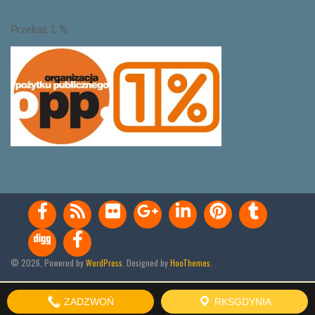
Przekaż 1 %
© 2026, Powered by
WordPress
. Designed by
HooThemes
.
PHP Code Snippets
Powered By :
XYZScripts.com
ZADZWOŃ
RKSGDYNIA