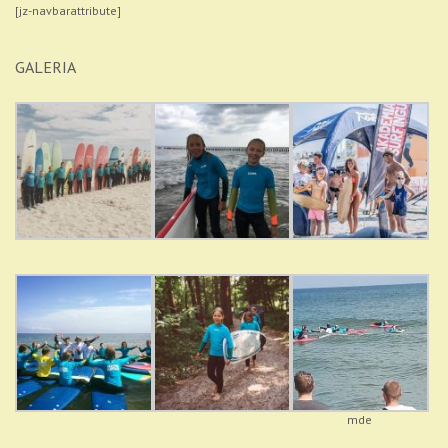
[jz-navbarattribute]
GALERIA
mde