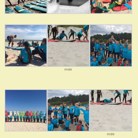
mde
mde