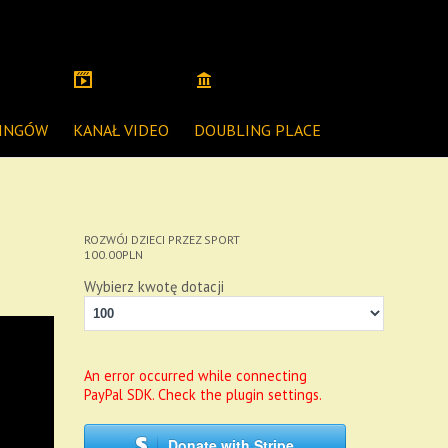
NINGÓW
KANAŁ VIDEO
DOUBLING PLACE
ROZWÓJ DZIECI PRZEZ SPORT
100.00
PLN
Wybierz kwotę dotacji
An error occurred while connecting
PayPal SDK. Check the plugin settings.
Donate with Stripe