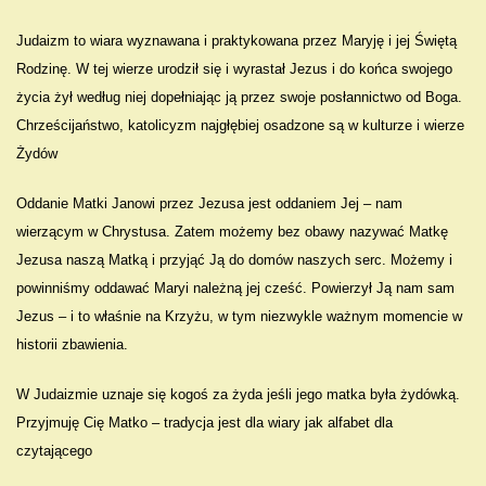
Judaizm to wiara wyznawana i praktykowana przez Maryję i jej Świętą
Rodzinę. W tej wierze urodził się i wyrastał Jezus i do końca swojego
życia żył według niej dopełniając ją przez swoje posłannictwo od Boga.
Chrześcijaństwo, katolicyzm najgłębiej osadzone są w kulturze i wierze
Żydów
Oddanie Matki Janowi przez Jezusa jest oddaniem Jej – nam
wierzącym w Chrystusa. Zatem możemy bez obawy nazywać Matkę
Jezusa naszą Matką i przyjąć Ją do domów naszych serc. Możemy i
powinniśmy oddawać Maryi należną jej cześć. Powierzył Ją nam sam
Jezus – i to właśnie na Krzyżu, w tym niezwykle ważnym momencie w
historii zbawienia.
W Judaizmie uznaje się kogoś za żyda jeśli jego matka była żydówką.
Przyjmuję Cię Matko – tradycja jest dla wiary jak alfabet dla
czytającego