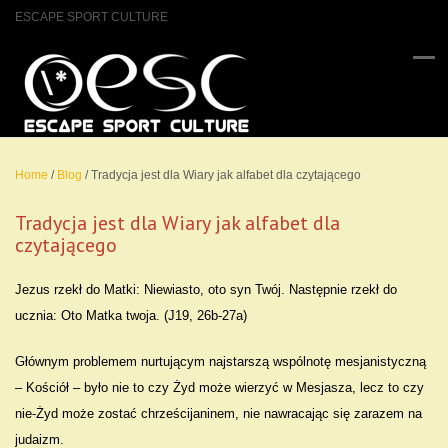
ESCAPE SPORT CULTURE
Home
/
Blog
/
Tradycja jest dla Wiary jak alfabet dla czytającego
Tradycja jest dla Wiary jak alfabet dla
czytającego
Jezus rzekł do Matki: Niewiasto, oto syn Twój. Następnie rzekł do
ucznia: Oto Matka twoja. (J19, 26b-27a)
Głównym problemem nurtującym najstarszą wspólnotę mesjanistyczną
– Kościół – było nie to czy Żyd może wierzyć w Mesjasza, lecz to czy
nie-Żyd może zostać chrześcijaninem, nie nawracając się zarazem na
judaizm.