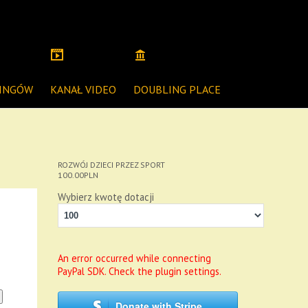
NINGÓW
KANAŁ VIDEO
DOUBLING PLACE
ROZWÓJ DZIECI PRZEZ SPORT
100.00
PLN
Wybierz kwotę dotacji
An error occurred while connecting
PayPal SDK. Check the plugin settings.
Donate with Stripe