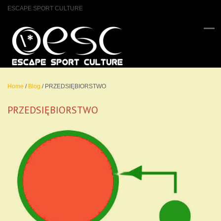
ESCAPE SPORT CULTURE
Home
/
Blog
/
PRZEDSIĘBIORSTWO
PRZEDSIĘBIORSTWO